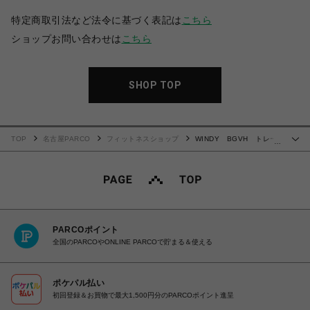
特定商取引法など法令に基づく表記は
こちら
ショップお問い合わせは
こちら
SHOP TOP
TOP
名古屋PARCO
フィットネスショップ
WINDY BGVH トレー
…
ニンググローブ(テープ式)
PARCOポイント
全国のPARCOやONLINE PARCOで貯まる＆使える
ポケパル払い
初回登録＆お買物で最大1,500円分のPARCOポイント進呈