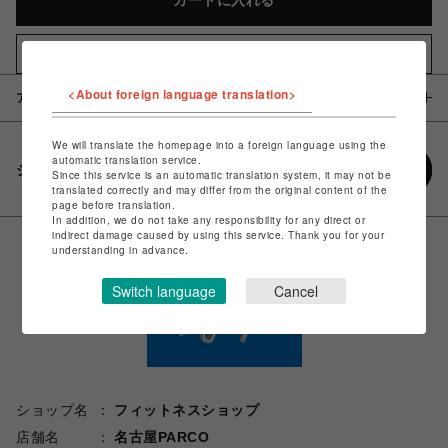
カートに入れる
お気に入りアイテムに追加
<About foreign language translation>
アイテム説明 / 素材
We will translate the homepage into a foreign language using the
automatic translation service.
シェアする
Since this service is an automatic translation system, it may not be
translated correctly and may differ from the original content of the
page before translation.
In addition, we do not take any responsibility for any direct or
indirect damage caused by using this service. Thank you for your
understanding in advance.
Switch language
Cancel
ショップ名
フィットネスショップ
店舗名
名古屋PARCO