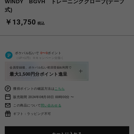
WINDY BGVH トレーニンググローブ(テープ
式)
￥13,750
税込
ポケパル払いで
0
〜
0
ポイント
（1P=1円）※キャンペーン分除く
会員登録後、ポケパル払い初回登録&利用で
最大1,500円分ポイント進呈
獲得ポイントの確認方法は
こちら
販売期間 2024年08月03日 00時00分 〜
この商品について
問い合わせる
ギフト：ラッピング不可