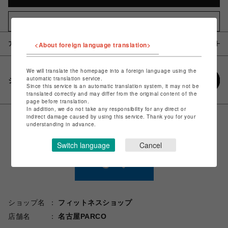
お気に入りアイテムに追加
<About foreign language translation>
アイテム説明 / 素材
We will translate the homepage into a foreign language using the
automatic translation service.
シェアする
Since this service is an automatic translation system, it may not be
translated correctly and may differ from the original content of the
page before translation.
In addition, we do not take any responsibility for any direct or
indirect damage caused by using this service. Thank you for your
understanding in advance.
Switch language
Cancel
ショップ名
フィットネスショップ
店舗名
名古屋PARCO