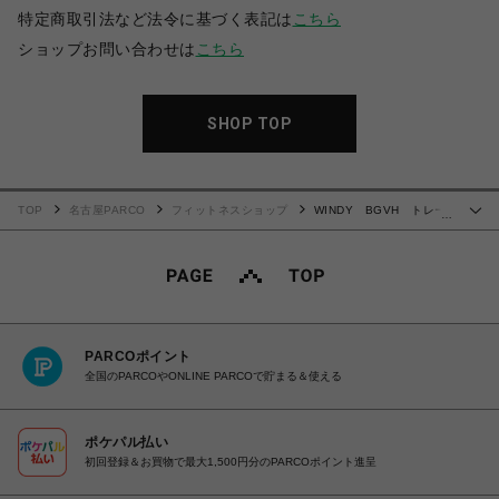
特定商取引法など法令に基づく表記は
こちら
ショップお問い合わせは
こちら
SHOP TOP
TOP
名古屋PARCO
フィットネスショップ
WINDY BGVH トレー
…
ニンググローブ クラシックモデル(テープ式)
PARCOポイント
全国のPARCOやONLINE PARCOで貯まる＆使える
ポケパル払い
初回登録＆お買物で最大1,500円分のPARCOポイント進呈