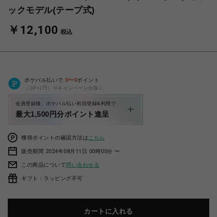
ックモデル(テープ式)
￥12,100
税込
ポケパル払いで
0
〜
0
ポイント
（1P=1円）※キャンペーン分除く
会員登録後、ポケパル払い初回登録&利用で
最大1,500円分ポイント進呈
獲得ポイントの確認方法は
こちら
販売期間 2024年08月11日 00時00分 〜
この商品について
問い合わせる
ギフト：ラッピング不可
カートに入れる