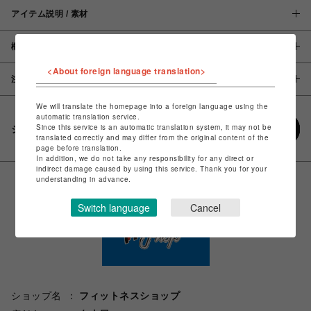
アイテム説明 / 素材
概要
<About foreign language translation>
注意事項
We will translate the homepage into a foreign language using the
automatic translation service.
Since this service is an automatic translation system, it may not be
シェアする
translated correctly and may differ from the original content of the
page before translation.
In addition, we do not take any responsibility for any direct or
indirect damage caused by using this service. Thank you for your
understanding in advance.
Switch language
Cancel
ショップ名
フィットネスショップ