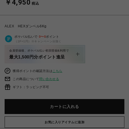
￥4,950
税込
ALEX HEXダンベル6Kg
ポケパル払いで
0
〜
0
ポイント
（1P=1円）※キャンペーン分除く
会員登録後、ポケパル払い初回登録&利用で
最大1,500円分ポイント進呈
獲得ポイントの確認方法は
こちら
この商品について
問い合わせる
ギフト：ラッピング不可
カートに入れる
お気に入りアイテムに追加