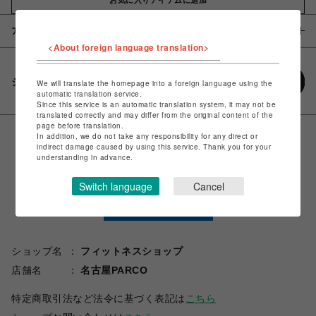
アイテム説明 / 素材
<About foreign language translation>
シェアする
We will translate the homepage into a foreign language using the
automatic translation service.
Since this service is an automatic translation system, it may not be
translated correctly and may differ from the original content of the
page before translation.
In addition, we do not take any responsibility for any direct or
indirect damage caused by using this service. Thank you for your
understanding in advance.
Switch language
Cancel
ショップ名
フィットネスショップ
店舗名
名古屋PARCO
特定商取引法など法令に基づく表記は
こちら