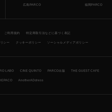
広島PARCO
福岡PARCO
ご利用規約
特定商取引法などに基づく表記
ポリシー
クッキーポリシー
ソーシャルメディアポリシー
RO LABO
CINE QUINTO
PARCO出版
THE GUEST CAFE
DEPACO
AnotherADdress