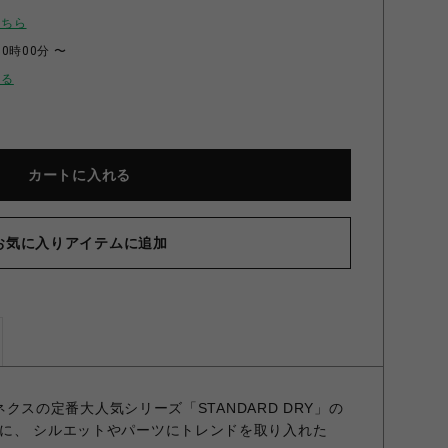
こちら
00時00分 〜
せる
カートに入れる
お気に入りアイテムに追加
ドドライプラス ハーフパンツ メンズ ネイビー M
ベネクスの定番大人気シリーズ「STANDARD DRY」の
に、 シルエットやパーツにトレンドを取り入れた