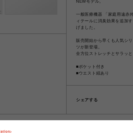
NEWモデル。
一般医療機器 「家庭用遠赤
ィテールに消臭効果を追加す
げました。
販売開始から早くも人気シリー
ツが新登場。
全方位ストレッチとサラッと
■ポケット付き
■ウエスト紐あり
シェアする
lation>