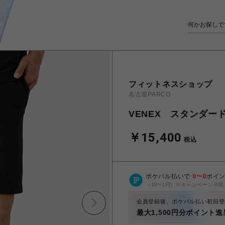
フィットネスショップ
名古屋PARCO
VENEX スタンダ
￥15,400
税込
ポケパル払いで
0
〜
0
ポイ
（1P=1円）※キャンペーン分除
会員登録後、ポケパル払い初回登
最大1,500円分ポイント進