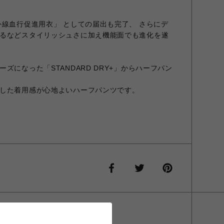
外線血行促進用衣」 としての届出も完了、 さらにデ
るなどスタイリッシュさに加え機能面でも進化を遂
ズになった「STANDARD DRY+」からハーフパン
した着用感が心地よいハーフパンツです。