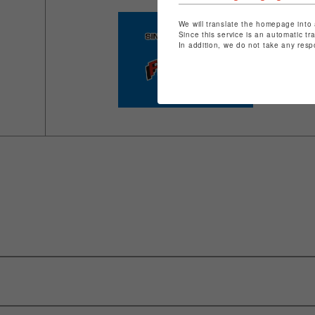
We will translate the homepage into 
Since this service is an automatic tr
In addition, we do not take any resp