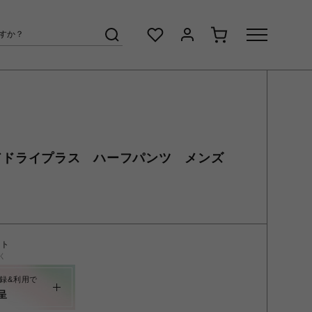
ードドライプラス ハーフパンツ メンズ
ント
く
録&利用で
呈