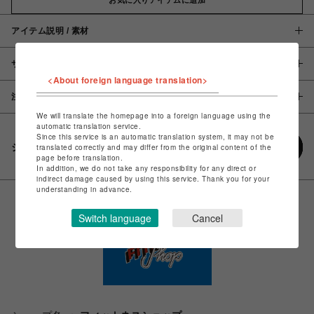
アイテム説明 / 素材
サイズ
<About foreign language translation>
注意事項
We will translate the homepage into a foreign language using the
automatic translation service.
Since this service is an automatic translation system, it may not be
シェアする
translated correctly and may differ from the original content of the
page before translation.
In addition, we do not take any responsibility for any direct or
indirect damage caused by using this service. Thank you for your
understanding in advance.
Switch language
Cancel