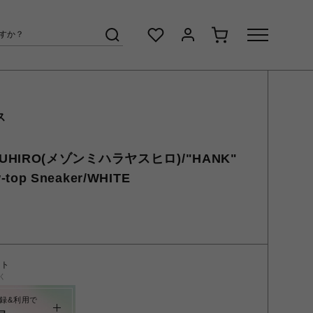
ス
YASUHIRO(メゾンミハラヤスヒロ)/"HANK"
-top Sneaker/WHITE
ント
く
録&利用で