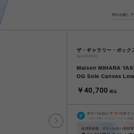
ザ・ギャラリー・ボック
仙台PARCO
Maison MIHARA 
OG Sole Canvas Low
￥40,700
税込
ポケパル払いで
0
〜
0
ポイ
（1P=1円）※キャンペーン分除
会員登録後、ポケパル払い初回登