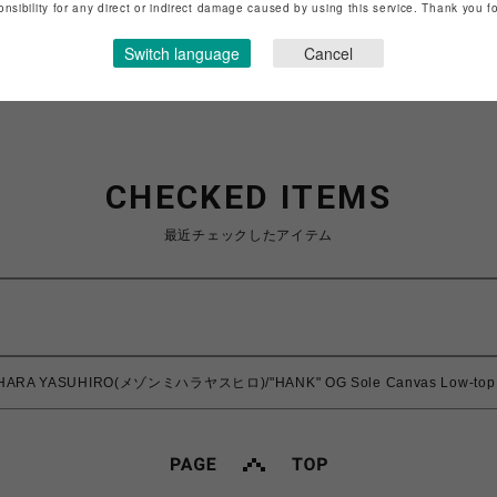
onsibility for any direct or indirect damage caused by using this service. Thank you 
Switch language
Cancel
CHECKED ITEMS
最近チェックしたアイテム
IHARA YASUHIRO(メゾンミハラヤスヒロ)/"HANK" OG Sole Canvas Low-top 