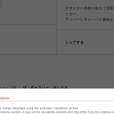
デザイナー自身が粘土で型取
ーカー。
アッパーにキャンバス素材を
シェアする
ショップ名
ザ・ギャラリー・ボックス
店舗名
仙台PARCO
lation>
特定商取引法など法令に基づく表記は
こちら
a foreign language using the automatic translation service.
ショップお問い合わせは
こちら
anslation system, it may not be translated correctly and may differ from the original c