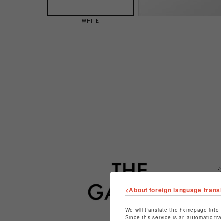
WHITE
<About foreign language trans
We will translate the homepage into 
Since this service is an automatic tr