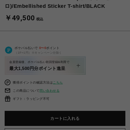
ロ)/Embellished Sticker T-shirt/BLACK
￥49,500
税込
ポケパル払いで
0
〜
0
ポイント
（1P=1円）※キャンペーン分除く
会員登録後、ポケパル払い初回登録&利用で
最大1,500円分ポイント進呈
獲得ポイントの確認方法は
こちら
この商品について
問い合わせる
ギフト：ラッピング不可
カートに入れる