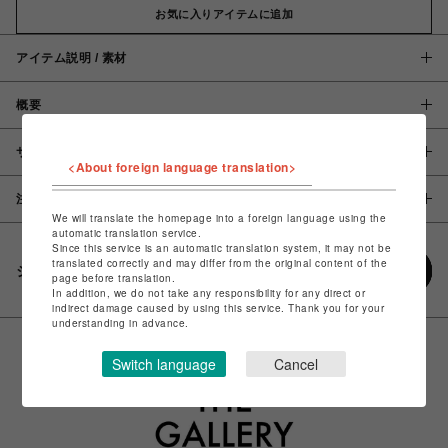
お気に入りアイテムに追加
アイテム説明 / 素材
概要
サイズ
<About foreign language translation>
注意事項
We will translate the homepage into a foreign language using the
automatic translation service.
Since this service is an automatic translation system, it may not be
translated correctly and may differ from the original content of the
シェアする
page before translation.
In addition, we do not take any responsibility for any direct or
indirect damage caused by using this service. Thank you for your
understanding in advance.
Switch language
Cancel