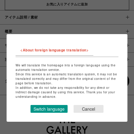
お気に入りアイテムに追加
アイテム説明 / 素材
概要
サイズ
<About foreign language translation>
注意事項
We will translate the homepage into a foreign language using the
automatic translation service.
Since this service is an automatic translation system, it may not be
translated correctly and may differ from the original content of the
シェアする
page before translation.
In addition, we do not take any responsibility for any direct or
indirect damage caused by using this service. Thank you for your
understanding in advance.
Switch language
Cancel