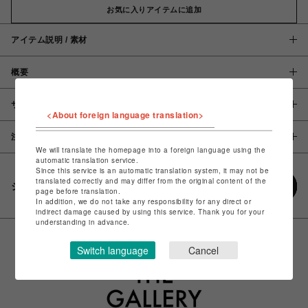
お気に入りアイテムに追加
アイテム説明 / 素材
概要
サイズ
<About foreign language translation>
注意事項
We will translate the homepage into a foreign language using the
automatic translation service.
Since this service is an automatic translation system, it may not be
translated correctly and may differ from the original content of the
シェアする
page before translation.
In addition, we do not take any responsibility for any direct or
indirect damage caused by using this service. Thank you for your
understanding in advance.
Switch language
Cancel