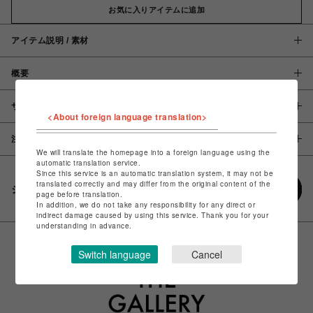
お気に入りアイテムに追加
アイテム説明 / 素材
概要
サイズ
<About foreign language translation>
注意事項
We will translate the homepage into a foreign language using the
automatic translation service.
Since this service is an automatic translation system, it may not be
translated correctly and may differ from the original content of the
シェアする
page before translation.
In addition, we do not take any responsibility for any direct or
indirect damage caused by using this service. Thank you for your
understanding in advance.
Switch language
Cancel