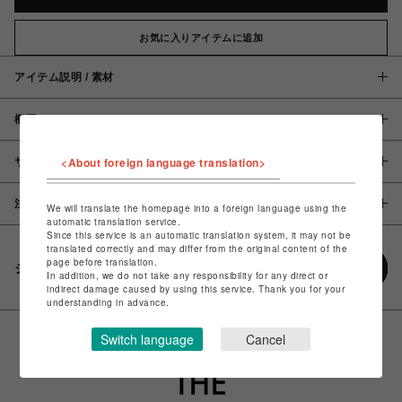
お気に入りアイテムに追加
アイテム説明 / 素材
概要
<About foreign language translation>
サイズ
注意事項
We will translate the homepage into a foreign language using the
automatic translation service.
Since this service is an automatic translation system, it may not be
translated correctly and may differ from the original content of the
page before translation.
シェアする
In addition, we do not take any responsibility for any direct or
indirect damage caused by using this service. Thank you for your
understanding in advance.
Switch language
Cancel