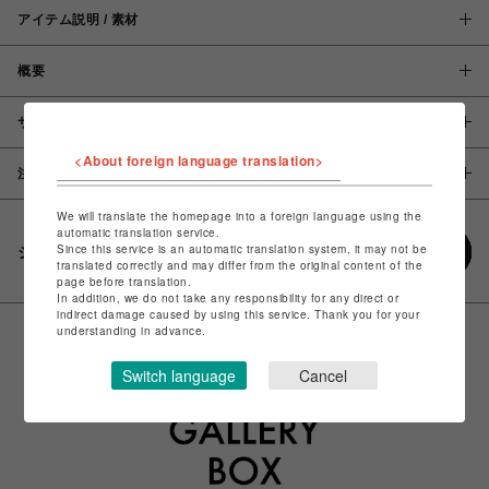
アイテム説明 / 素材
概要
サイズ
<About foreign language translation>
注意事項
We will translate the homepage into a foreign language using the
automatic translation service.
Since this service is an automatic translation system, it may not be
シェアする
translated correctly and may differ from the original content of the
page before translation.
In addition, we do not take any responsibility for any direct or
indirect damage caused by using this service. Thank you for your
understanding in advance.
Switch language
Cancel