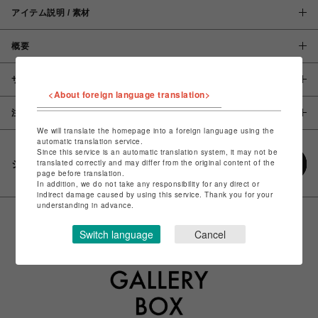
アイテム説明 / 素材
概要
サイズ
<About foreign language translation>
注意事項
We will translate the homepage into a foreign language using the
automatic translation service.
Since this service is an automatic translation system, it may not be
translated correctly and may differ from the original content of the
シェアする
page before translation.
In addition, we do not take any responsibility for any direct or
indirect damage caused by using this service. Thank you for your
understanding in advance.
Switch language
Cancel