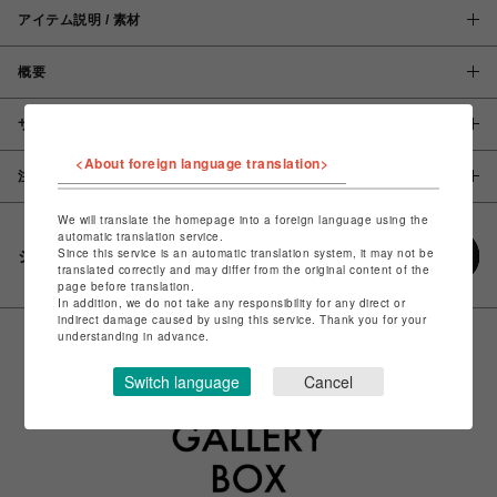
アイテム説明 / 素材
概要
サイズ
<About foreign language translation>
注意事項
We will translate the homepage into a foreign language using the
automatic translation service.
Since this service is an automatic translation system, it may not be
シェアする
translated correctly and may differ from the original content of the
page before translation.
In addition, we do not take any responsibility for any direct or
indirect damage caused by using this service. Thank you for your
understanding in advance.
Switch language
Cancel