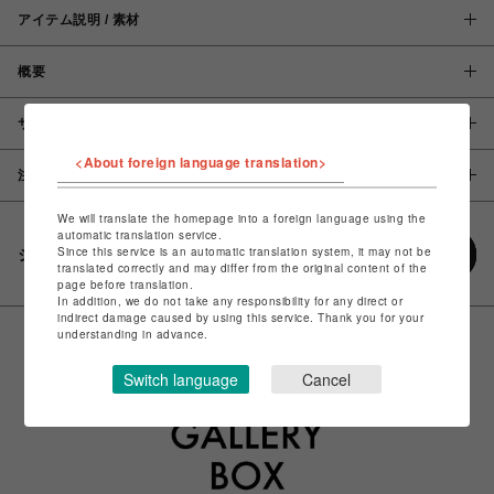
アイテム説明 / 素材
概要
サイズ
<About foreign language translation>
注意事項
We will translate the homepage into a foreign language using the
automatic translation service.
Since this service is an automatic translation system, it may not be
シェアする
translated correctly and may differ from the original content of the
page before translation.
In addition, we do not take any responsibility for any direct or
indirect damage caused by using this service. Thank you for your
understanding in advance.
Switch language
Cancel