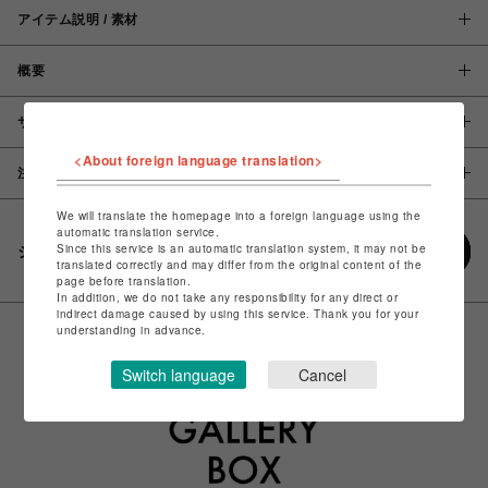
アイテム説明 / 素材
概要
サイズ
<About foreign language translation>
注意事項
We will translate the homepage into a foreign language using the
automatic translation service.
Since this service is an automatic translation system, it may not be
シェアする
translated correctly and may differ from the original content of the
page before translation.
In addition, we do not take any responsibility for any direct or
indirect damage caused by using this service. Thank you for your
understanding in advance.
Switch language
Cancel