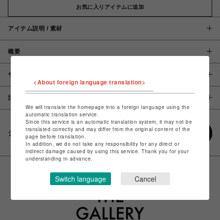
お気に入りアイテムに追加
アイテム説明 / 素材
概要
サイズ
<About foreign language translation>
注意事項
We will translate the homepage into a foreign language using the
automatic translation service.
Since this service is an automatic translation system, it may not be
translated correctly and may differ from the original content of the
シェアする
page before translation.
In addition, we do not take any responsibility for any direct or
indirect damage caused by using this service. Thank you for your
understanding in advance.
Switch language
Cancel