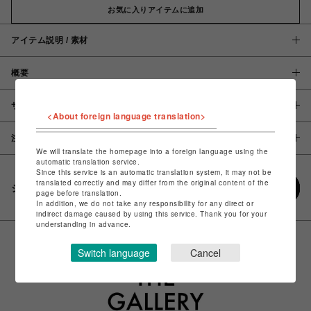
お気に入りアイテムに追加
アイテム説明 / 素材
概要
サイズ
<About foreign language translation>
注意事項
We will translate the homepage into a foreign language using the
automatic translation service.
Since this service is an automatic translation system, it may not be
translated correctly and may differ from the original content of the
シェアする
page before translation.
In addition, we do not take any responsibility for any direct or
indirect damage caused by using this service. Thank you for your
understanding in advance.
Switch language
Cancel