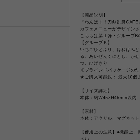
【商品説明】
『わんぱく！刀剣乱舞CAFE
カフェメニューがデザインさ
こちらは第１弾・グループB
【グループＢ】
いちごひとふり、ほねばみと
る、あいぜんくにとし、かせ
つ、ひげきり
※ブラインドパッケージのた
★ご購入可能数： 最大10個
【サイズ詳細】
本体：約W45×H45mm以内
【素材】
本体：アクリル、マグネット
【使用上の注意】●機能上、
さい。