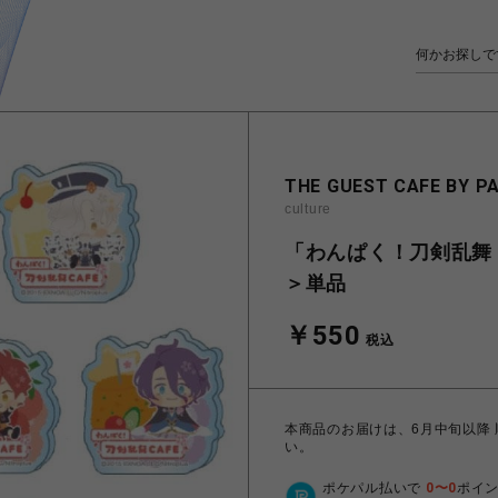
THE GUEST CAFE BY P
culture
「わんぱく！刀剣乱舞 
＞単品
￥550
税込
本商品のお届けは、6月中旬以降
い。
ポケパル払いで
0
〜
0
ポイ