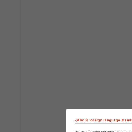
<About foreign language trans
We will translate the homepage into 