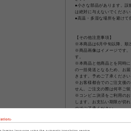
●小さな部品があります。誤
は絶対に与えないでください
●高温・多湿な場所を避けて
【その他注意事項】
※本商品は6月中旬以降、順
※商品画像はイメージです。
す。
※本商品と他商品とを同時に
の一括発送となるため、お届
きます。予めご了承ください
※お客様都合でのご注文後の
せん。ご注文の際は何卒ご留
※コンビニ決済をご利用のお
します。お支払い期限が切れ
のでご了承ください。
※クレジットカード決済の場
lation>
まう場合がございますため、
ット決済をさせていただきま
a foreign language using the automatic translation service.