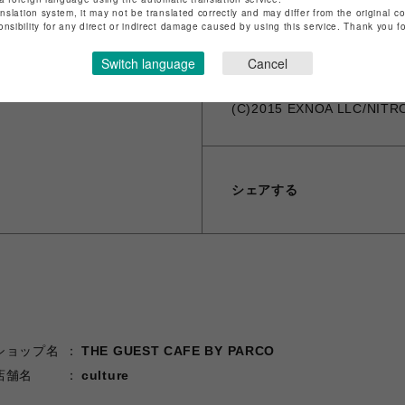
※お届け日の日時指定は承っ
anslation system, it may not be translated correctly and may differ from the original c
onsibility for any direct or indirect damage caused by using this service. Thank you 
※ギフトラッピング、領収書
※海外発送は対応しておりません。 -Th
Switch language
Cancel
(C)2015 EXNOA LLC/NITR
シェアする
ショップ名
THE GUEST CAFE BY PARCO
店舗名
culture