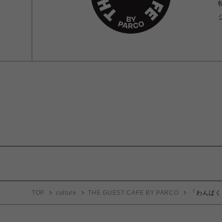
TOP
culture
THE GUEST CAFE BY PARCO
「わんぱく