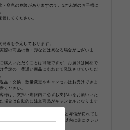
飲・窒息の危険がありますので、3才未満のお子様に
。
保管してください。
次発送を予定しております。
実際の商品の色・形などは異なる場合がございま
ご購入いただくことは可能ですが、お届けは同梱で
け予定の一番遅い商品にあわせて発送させていただ
。
返品・交換、数量変更やキャンセルはお受けできま
意ください。
客様は、支払い期限内に必ずお支払いをお願いいた
た場合は自動的に注文商品がキャンセルとなります
合、オーダーから30日を超えますと与信が切れてし
商品発送前でもオーダーから30日以内に先にクレジ
すこと、予めご了承願います。