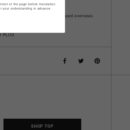
ておりません。
ontent of the page before translation.
for your understanding in advance.
発行は承っておりません。
is item cannot be shipped overseas.
O PLUS
SHOP TOP