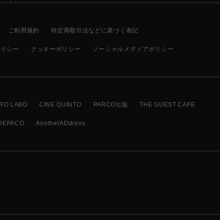
ご利用規約
特定商取引法などに基づく表記
ポリシー
クッキーポリシー
ソーシャルメディアポリシー
RO LABO
CINE QUINTO
PARCO出版
THE GUEST CAFE
DEPACO
AnotherADdress