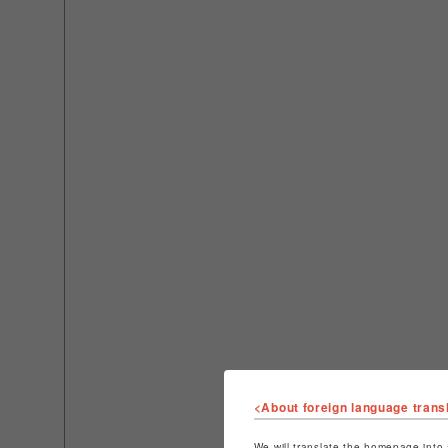
<About foreign language trans
We will translate the homepage into 