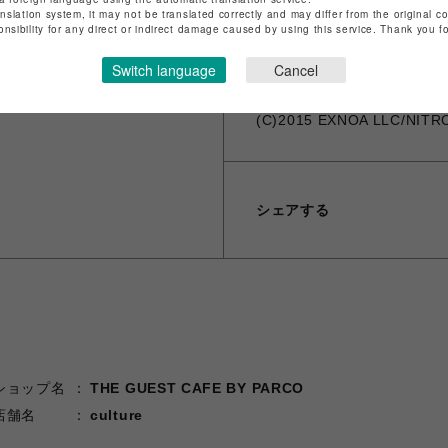
※お届け日の日時指定は承っ
anslation system, it may not be translated correctly and may differ from the original c
onsibility for any direct or indirect damage caused by using this service. Thank you 
※ギフトラッピング、領収書
※海外発送は対応しておりません。 -Th
Switch language
Cancel
(C)2015 EXNOA LLC/NITR
シェアする
ショップ名
THE GUEST CAFE BY PARCO
店舗名
culture