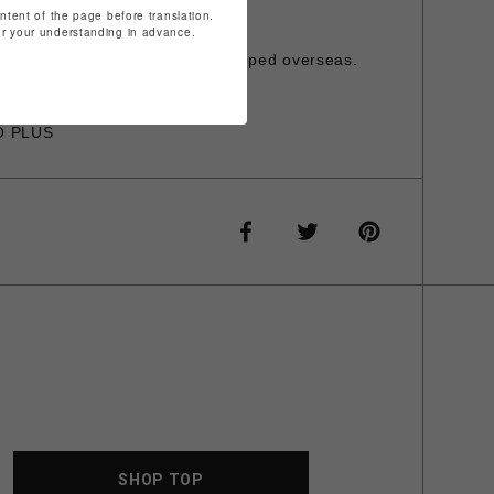
ておりません。
ontent of the page before translation.
for your understanding in advance.
発行は承っておりません。
is item cannot be shipped overseas.
O PLUS
SHOP TOP