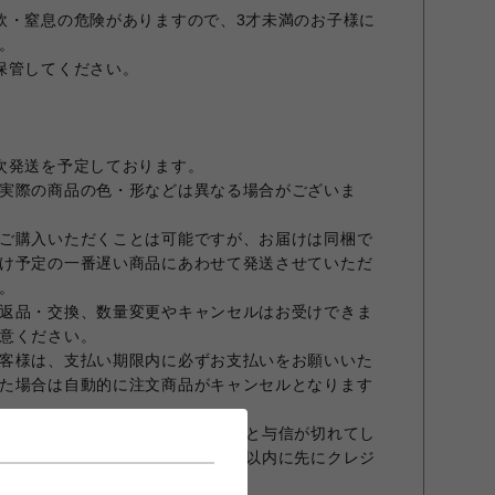
飲・窒息の危険がありますので、3才未満のお子様に
。
保管してください。
次発送を予定しております。
実際の商品の色・形などは異なる場合がございま
ご購入いただくことは可能ですが、お届けは同梱で
け予定の一番遅い商品にあわせて発送させていただ
。
返品・交換、数量変更やキャンセルはお受けできま
意ください。
客様は、支払い期限内に必ずお支払いをお願いいた
た場合は自動的に注文商品がキャンセルとなります
合、オーダーから30日を超えますと与信が切れてし
商品発送前でもオーダーから30日以内に先にクレジ
すこと、予めご了承願います。