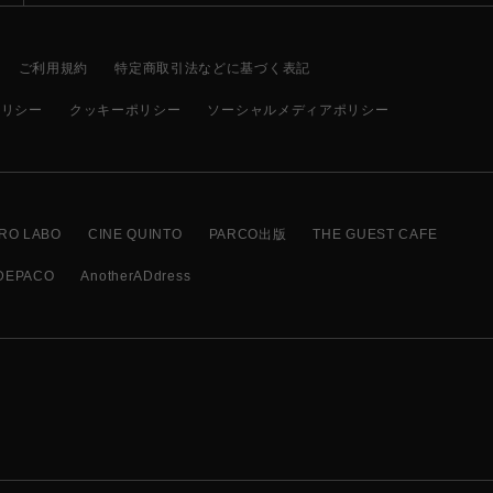
ご利用規約
特定商取引法などに基づく表記
ポリシー
クッキーポリシー
ソーシャルメディアポリシー
RO LABO
CINE QUINTO
PARCO出版
THE GUEST CAFE
DEPACO
AnotherADdress