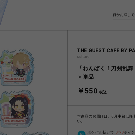
THE GUEST CAFE BY P
culture
「わんぱく！刀剣乱舞 
＞単品
￥550
税込
本商品のお届けは、6月中旬以降
い。
ポケパル払いで
0
〜
0
ポイ