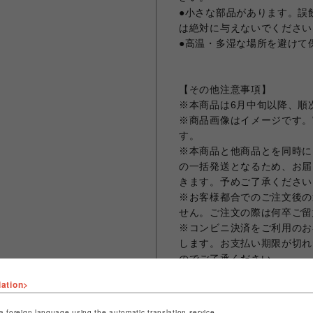
●小さな部品があります。誤
は絶対に与えないでください
●高温・多湿な場所を避けて
【その他注意事項】
※本商品は6月中旬以降、順
※商品画像はイメージです。
す。
※本商品と他商品とを同時に
の一括発送となるため、お届
きます。予めご了承ください
※お客様都合でのご注文後の
せん。ご注文の際は何卒ご留
※コンビニ決済をご利用のお
します。お支払い期限が切れ
のでご了承ください。
※クレジットカード決済の場
lation>
まう場合がございますため、
ット決済をさせていただきま
a foreign language using the automatic translation service.