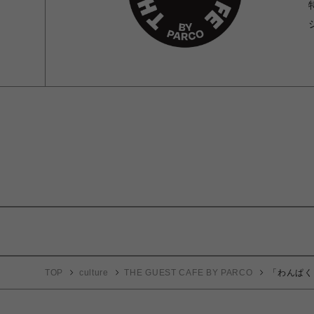
TOP
culture
THE GUEST CAFE BY PARCO
「わんぱく