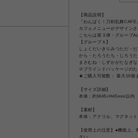
【商品説明】
『わんぱく！刀剣乱舞CAFE
カフェメニューがデザインさ
こちらは第３弾・グループA
【グループＡ】
しょくだいきりみつただ・だ
から・たろうたち・じろうた
まさむね・しずかがたなぎな
※ブラインドパッケージのた
★ご購入可能数： 最大10個
【サイズ詳細】
本体：約W45×H45mm以内
【素材】
本体：アクリル、マグネット
【使用上の注意】●機能上、
さい。