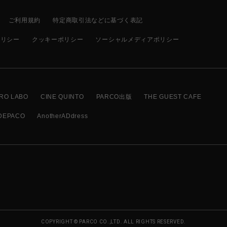
ご利用規約
特定商取引法などに基づく表記
ポリシー
クッキーポリシー
ソーシャルメディアポリシー
RO LABO
CINE QUINTO
PARCO出版
THE GUEST CAFE
DEPACO
AnotherADdress
COPYRIGHT © PARCO CO.,LTD. ALL RIGHTS RESERVED.