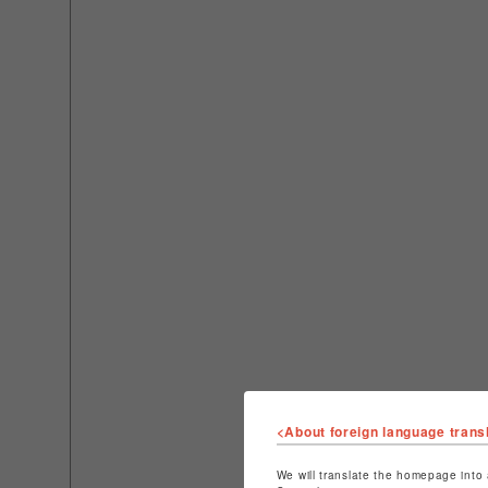
<About foreign language trans
We will translate the homepage into 