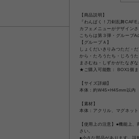
【商品説明】
『わんぱく！刀剣乱舞CAFE
カフェメニューがデザインさ
こちらは第３弾・グループAの
【グループＡ】
しょくだいきりみつただ・だ
から・たろうたち・じろうた
まさむね・しずかがたなぎな
★ご購入可能数： BOX1個
【サイズ詳細】
本体：約W45×H45mm以内
【素材】
本体：アクリル、マグネット
【使用上の注意】●機能上、
さい。
●小さな部品があります。誤