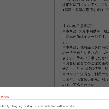
は絶対に与えないでください
●高温・多湿な場所を避けて
【その他注意事項】
※本商品は6月中旬以降、順
※商品画像はイメージです。
す。
※本商品と他商品とを同時に
の一括発送となるため、お届
きます。予めご了承ください
※お客様都合でのご注文後の
せん。ご注文の際は何卒ご留
※コンビニ決済をご利用のお
します。お支払い期限が切れ
のでご了承ください。
※クレジットカード決済の場
まう場合がございますため、
lation>
ット決済をさせていただきま
※お届け日の日時指定は承っ
a foreign language using the automatic translation service.