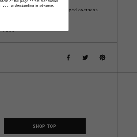
ontent of the page before translation.
発行は承っておりません。
for your understanding in advance.
is item cannot be shipped overseas.
O PLUS
SHOP TOP