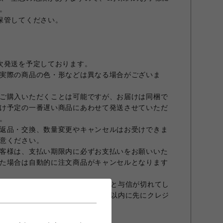
。
保管してください。
次発送を予定しております。
実際の商品の色・形などは異なる場合がございま
ご購入いただくことは可能ですが、お届けは同梱で
け予定の一番遅い商品にあわせて発送させていただ
。
返品・交換、数量変更やキャンセルはお受けできま
意ください。
客様は、支払い期限内に必ずお支払いをお願いいた
た場合は自動的に注文商品がキャンセルとなります
合、オーダーから30日を超えますと与信が切れてし
商品発送前でもオーダーから30日以内に先にクレジ
すこと、予めご了承願います。
ておりません。