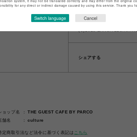
anslation system, it may not be translated correctly and may differ from the original c
※ギフトラッピング、領収書
onsibility for any direct or indirect damage caused by using this service. Thank you 
※海外発送は対応しておりません。 -Th
Switch language
Cancel
(C)2015 EXNOA LLC/NITR
シェアする
ショップ名
THE GUEST CAFE BY PARCO
店舗名
culture
特定商取引法など法令に基づく表記は
こちら