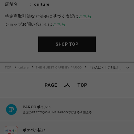
店舗名
culture
特定商取引法など法令に基づく表記は
こちら
ショップお問い合わせは
こちら
SHOP TOP
TOP
culture
THE GUEST CAFE BY PARCO
「わんぱく！刀剣乱舞
…
CAFE」アクリルピック 第４弾＜B＞単品
PARCOポイント
全国のPARCOやONLINE PARCOで貯まる＆使える
ポケパル払い