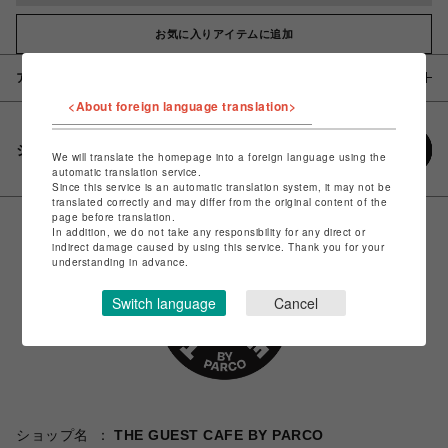
お気に入りアイテムに追加
アイテム説明 / 素材
<About foreign language translation>
シェアする
We will translate the homepage into a foreign language using the
automatic translation service.
Since this service is an automatic translation system, it may not be
translated correctly and may differ from the original content of the
page before translation.
In addition, we do not take any responsibility for any direct or
indirect damage caused by using this service. Thank you for your
understanding in advance.
Switch language
Cancel
ショップ名
THE GUEST CAFE BY PARCO