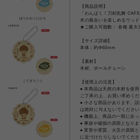
【商品説明】
「わんぱく！刀剣乱舞 CAF
ほりかわくにひろ
木の風合いを楽しめるウッド
★ご購入可能数： 各種 最大
【サイズ詳細】
本体：約Φ60mm
【素材】
木材、ボールチェーン
こてぎりごう
【使用上の注意】
● 本商品は天然の木材を使
ご了承の上、お買い求めくだ
● 小さな部品があります。
は絶対に与えないでください
● 機能上、商品の一部に尖
● 事故や破損の原因となり
● 変形や変質、火災の原因
に近づけたりしないでくださ