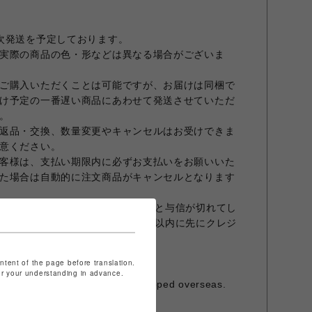
次発送を予定しております。
実際の商品の色・形などは異なる場合がございま
ご購入いただくことは可能ですが、お届けは同梱で
け予定の一番遅い商品にあわせて発送させていただ
。
返品・交換、数量変更やキャンセルはお受けできま
意ください。
客様は、支払い期限内に必ずお支払いをお願いいた
た場合は自動的に注文商品がキャンセルとなります
合、オーダーから30日を超えますと与信が切れてし
商品発送前でもオーダーから30日以内に先にクレジ
すこと、予めご了承願います。
ておりません。
ontent of the page before translation.
発行は承っておりません。
for your understanding in advance.
is item cannot be shipped overseas.