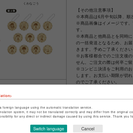
くわなごう
【その他注意事項】
※本商品は6月中旬以降、順
※商品画像はイメージです。
す。
※本商品と他商品とを同時に
の一括発送となるため、お届
きます。予めご了承ください
※お客様都合でのご注文後の
せん。ご注文の際は何卒ご留
※コンビニ決済をご利用のお
します。お支払い期限が切れ
のでご了承ください。
※クレジットカード決済の場
まう場合がございますため、
lation>
ット決済をさせていただきま
a foreign language using the automatic translation service.
※お届け日の日時指定は承っ
anslation system, it may not be translated correctly and may differ from the original c
※ギフトラッピング、領収書
onsibility for any direct or indirect damage caused by using this service. Thank you 
※海外発送は対応しておりません。 -Th
Switch language
Cancel