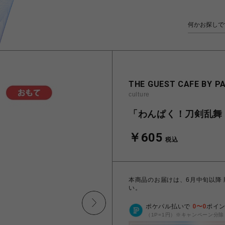
THE GUEST CAFE BY P
culture
「わんぱく！刀剣乱舞 
￥605
税込
本商品のお届けは、6月中旬以降
い。
ポケパル払いで
0
〜
0
ポイ
（1P=1円）※キャンペーン分除