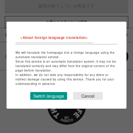
販売が終了している商品です
お気に入りアイテムに追加
アイテム説明 / 素材
<About foreign language translation>
We will translate the homepage into a foreign language using the
シェアする
automatic translation service.
Since this service is an automatic translation system, it may not be
translated correctly and may differ from the original content of the
page before translation.
In addition, we do not take any responsibility for any direct or
indirect damage caused by using this service. Thank you for your
understanding in advance.
Switch language
Cancel