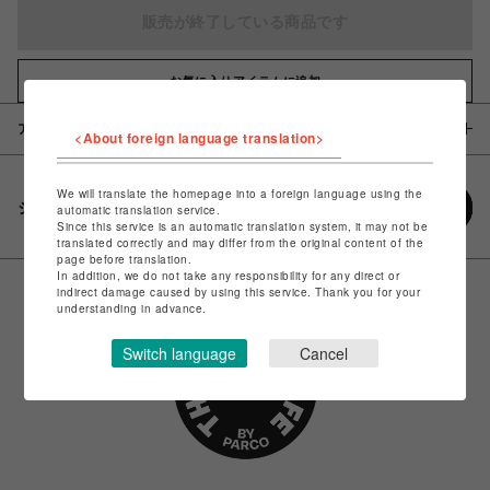
販売が終了している商品です
お気に入りアイテムに追加
アイテム説明 / 素材
<About foreign language translation>
We will translate the homepage into a foreign language using the
シェアする
automatic translation service.
Since this service is an automatic translation system, it may not be
translated correctly and may differ from the original content of the
page before translation.
In addition, we do not take any responsibility for any direct or
indirect damage caused by using this service. Thank you for your
understanding in advance.
Switch language
Cancel