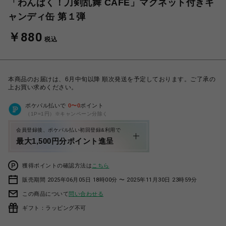
「わんぱく！刀剣乱舞 CAFE」マグネット付きキ
ャンディ缶 第１弾
￥880
税込
本商品のお届けは、6月中旬以降 順次発送を予定しております。ご了承の
上お買い求めください。
ポケパル払いで
0
〜
0
ポイント
（1P=1円）※キャンペーン分除く
会員登録後、ポケパル払い初回登録&利用で
最大1,500円分ポイント進呈
獲得ポイントの確認方法は
こちら
販売期間 2025年06月05日 18時00分 〜 2025年11月30日 23時59分
この商品について
問い合わせる
ギフト：ラッピング不可