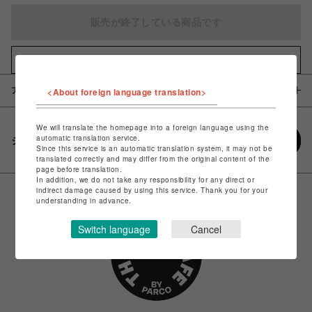
販売が終了している商品です
お気に入りアイテムに追加
アイテム説明 / 素材
<About foreign language translation>
We will translate the homepage into a foreign language using the
automatic translation service.
シェアする
Since this service is an automatic translation system, it may not be
translated correctly and may differ from the original content of the
page before translation.
In addition, we do not take any responsibility for any direct or
indirect damage caused by using this service. Thank you for your
understanding in advance.
Switch language
Cancel