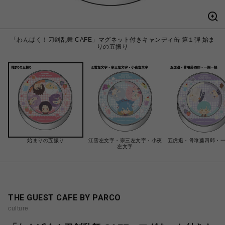
「わんぱく！刀剣乱舞 CAFE」マグネット付きキャンディ缶 第１弾 始ま
りの五振り
始まりの五振り
江雪左文字・宗三左文字・小夜
五虎退・骨喰藤四郎・
左文字
THE GUEST CAFE BY PARCO
culture