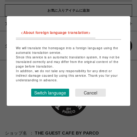
お気に入りアイテムに追加
アイテム説明 / 素材
<About foreign language translation>
シェアする
We will translate the homepage into a foreign language using the
automatic translation service.
Since this service is an automatic translation system, it may not be
translated correctly and may differ from the original content of the
page before translation.
In addition, we do not take any responsibility for any direct or
indirect damage caused by using this service. Thank you for your
understanding in advance.
Switch language
Cancel
ショップ名
THE GUEST CAFE BY PARCO