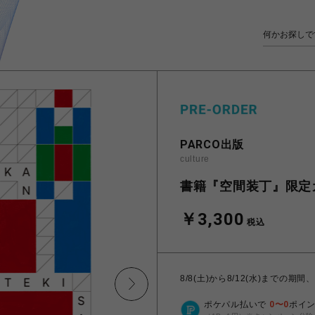
PARCO出版
culture
書籍『空間装丁』限定
￥3,300
税込
8/8(土)から8/12(水)まで
ポケパル払いで
0
〜
0
ポイ