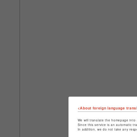
<About foreign language trans
We will translate the homepage into 
Since this service is an automatic tr
In addition, we do not take any resp