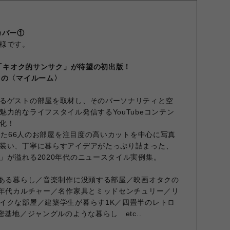
カバー①
様です。
ル「キオク的サンサク」が待望の初出版！
しの〈マイルーム〉
るゲストの部屋を取材し、そのパーソナリティと空
力的なライフスタイル発信するYouTubeコンテン
化！
場した66人のお部屋を注目度の高いカットを中心に写真
装い、丁寧に暮らすアイデアがたっぷり詰まった、
」が溢れる2020年代のニュースタイル実例集。
のある暮らし／音楽制作に没頭する部屋／映画オタクの
0年代カルチャー／名作家具とミッドセンチュリー／リ
イクな部屋／建築学生が暮らす1K／四畳半のレトロ
密基地／ジャングルのような暮らし etc..