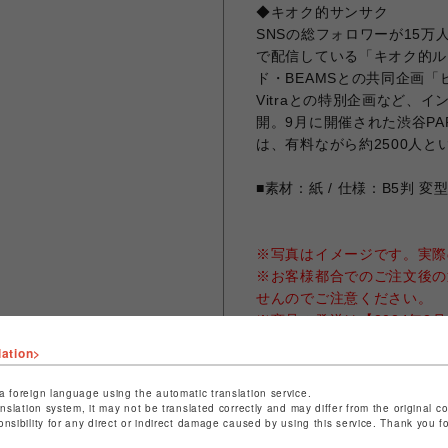
◆キオク的サンサク
SNSの総フォロワーが15万
で配信している「キオク的ル
ド・BEAMSとの共同企画
Vitraとの特別企画など、
開。9月に開催された渋谷PARC
は、有料ながら約2500人
■素材：紙 / 仕様：B5判 変型 
※写真はイメージです。実際
※お客様都合でのご注文後の
せんのでご注意ください。
※商品の発送は【2024年2
※お届け日の日時指定は承っ
lation>
きかねる場合がございます。
※ギフトラッピング、領収書
a foreign language using the automatic translation service.
※クレジットカード決済をご
anslation system, it may not be translated correctly and may differ from the original c
onsibility for any direct or indirect damage caused by using this service. Thank you 
きます。(予約商品・受注生