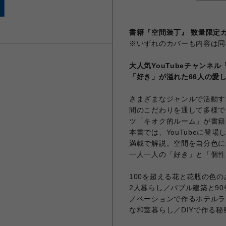
書籍『空間装丁』 数量限定
※いずれのカバーも内容は同
大人気YouTubeチャンネ
「好き」が溢れた66人の愛
さまざまなジャンルで活動す
間のこだわりを通して多様で魅
ツ「キオク的ルーム」が書籍
本書では、YouTubeに登
満載で解説。空間を自分色に
一人一人の「好き」と「個性
100を超える花と花瓶の色
2人暮らし／バブル建築と9
ノベーションで作るホテルラ
な和室暮らし／DIYで作る秘