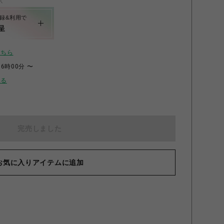
く
録&利用で
呈
こちら
16時00分 〜
せる
完売しました
お気に入りアイテムに追加