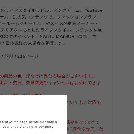
人のライフスタイルリビルディングチーム。YouTube
ーム」は人気コンテンツで、ファッションブラン
「ビールームジャーナル」やスイスの家具メーカー・
インテリアを中心としたライフスタイルコンテンツを展
Oでのイベント「NATSU MATSURI 2023」で
という最多規模の来場者を動員した。
/ 並製 / 216ページ
の商品の色・形などは異なる場合がございます。
返品・交換、数量変更やキャンセルはお受けできま
月末より順次発送予定】
ておりません。備考欄に記載いただいてもご対応で
あらかじめご了承ください。
発行は承っておりません。
利用のお客様は、商品発送月にて課金させていただ
ontent of the page before translation.
for your understanding in advance.
産商品の場合、ご注文から30日以内に課金させていた