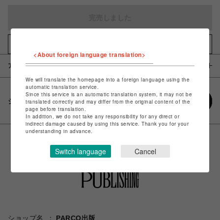
完売しました
お気に入りアイテムに追加
<About foreign language translation>
アイテム説明 / 素材
We will translate the homepage into a foreign language using the
automatic translation service.
Since this service is an automatic translation system, it may not be
シェアする
translated correctly and may differ from the original content of the
page before translation.
In addition, we do not take any responsibility for any direct or
indirect damage caused by using this service. Thank you for your
understanding in advance.
Switch language
Cancel
ショップ名
PARCO出版