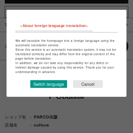
お気に入りアイテムに追加
<About foreign language translation>
アイテム説明 / 素材
We will translate the homepage into a foreign language using the
automatic translation service.
シェアする
Since this service is an automatic translation system, it may not be
translated correctly and may differ from the original content of the
page before translation.
In addition, we do not take any responsibility for any direct or
indirect damage caused by using this service. Thank you for your
understanding in advance.
Switch language
Cancel
ショップ名
PARCO出版
店舗名
culture