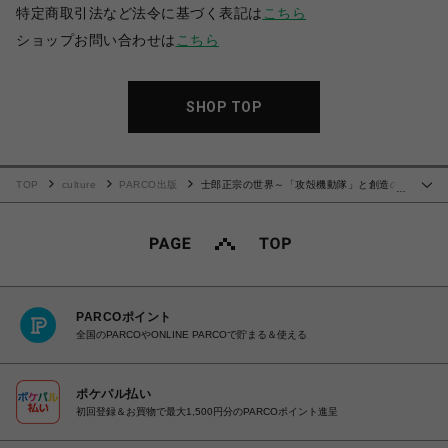
特定商取引法など法令に基づく表記は
こちら
ショップお問い合わせは
こちら
SHOP TOP
TOP
culture
PARCO出版
士郎正宗の世界～「攻殻機動隊」と創造の
…
軌跡～
PARCOポイント
全国のPARCOやONLINE PARCOで貯まる＆使える
ポケパル払い
初回登録＆お買物で最大1,500円分のPARCOポイント進呈