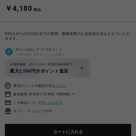
￥4,180
税込
8/8(土)から8/12(水)までの期間、夏期休業のため発送を休止させていただ
きます。
ポケパル払いで
0
〜
0
ポイント
（1P=1円）※キャンペーン分除く
会員登録後、ポケパル払い初回登録&利用で
最大1,500円分ポイント進呈
獲得ポイントの確認方法は
こちら
販売期間 2025年11月28日 12時00分 〜
この商品について
問い合わせる
ギフト：ラッピング不可
カートに入れる