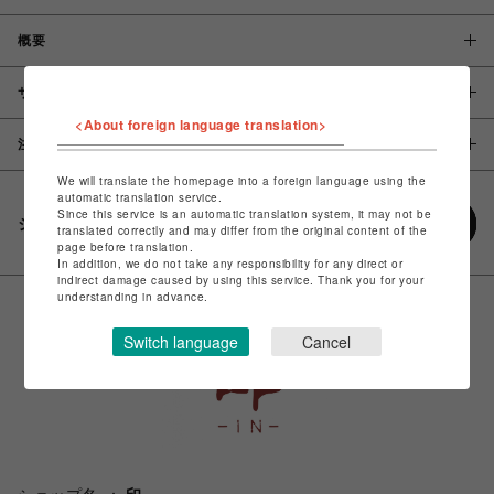
概要
サイズ
<About foreign language translation>
注意事項
We will translate the homepage into a foreign language using the
automatic translation service.
Since this service is an automatic translation system, it may not be
シェアする
translated correctly and may differ from the original content of the
page before translation.
In addition, we do not take any responsibility for any direct or
indirect damage caused by using this service. Thank you for your
understanding in advance.
Switch language
Cancel