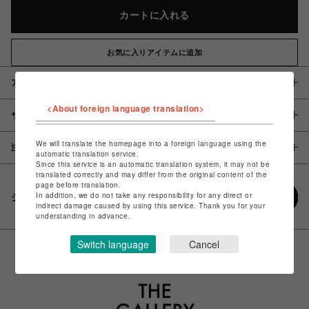
カートに入れる
お気に入りアイテムに追加
アイテム説明 / 素材
<About foreign language translation>
サイズ
We will translate the homepage into a foreign language using the
注意事項
automatic translation service.
Since this service is an automatic translation system, it may not be
translated correctly and may differ from the original content of the
page before translation.
In addition, we do not take any responsibility for any direct or
シェアする
indirect damage caused by using this service. Thank you for your
understanding in advance.
Switch language
Cancel