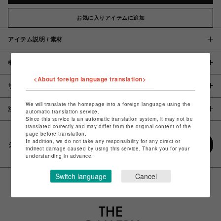
お気に入りアイテムに追加
アイテム説明 / 素材
概要
<About foreign language translation>
サイズ
We will translate the homepage into a foreign language using the
注意事項
automatic translation service.
Since this service is an automatic translation system, it may not be
translated correctly and may differ from the original content of the
page before translation.
In addition, we do not take any responsibility for any direct or
シェアする
indirect damage caused by using this service. Thank you for your
understanding in advance.
Switch language
Cancel