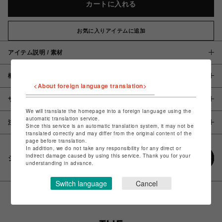
カートに入れる
お気に入りアイテムに追加
アイテム説明 / 素材
概要
<About foreign language translation>
サイズ
We will translate the homepage into a foreign language using the
automatic translation service.
注意事項
Since this service is an automatic translation system, it may not be
translated correctly and may differ from the original content of the
page before translation.
In addition, we do not take any responsibility for any direct or
indirect damage caused by using this service. Thank you for your
シェアする
understanding in advance.
Switch language
Cancel