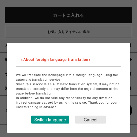
カートに入れる
お気に入りアイテムに追加
アイテム説明 / 素材
<About foreign language translation>
概要
サイズ
We will translate the homepage into a foreign language using the
automatic translation service.
Since this service is an automatic translation system, it may not be
注意事項
translated correctly and may differ from the original content of the
page before translation.
In addition, we do not take any responsibility for any direct or
indirect damage caused by using this service. Thank you for your
understanding in advance.
シェアする
Switch language
Cancel