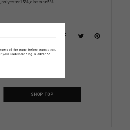
olyester15%,elastane5%
ontent of the page before translation.
for your understanding in advance.
SHOP TOP