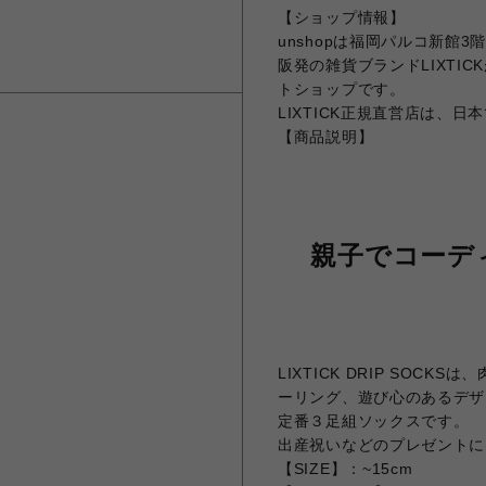
【ショップ情報】
unshopは福岡パルコ新館
阪発の雑貨ブランドLIXTI
トショップです。
LIXTICK正規直営店は、日本で
【商品説明】
親子でコーディ
LIXTICK DRIP SO
ーリング、遊び心のあるデザ
定番３足組ソックスです。
出産祝いなどのプレゼントに
【SIZE】：~15cm