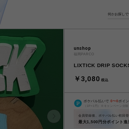
unshop
福岡PARCO
LIXTICK DRIP SOC
￥3,080
税込
ポケパル払いで
0
〜
0
ポイ
（1P=1円）※キャンペーン分除
会員登録後、ポケパル払い初回登
最大1,500円分ポイント進