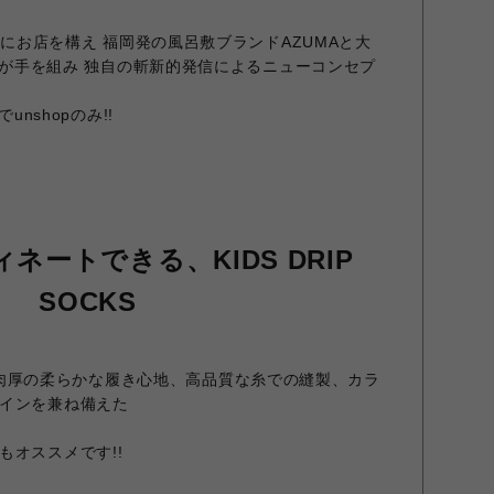
3階にお店を構え 福岡発の風呂敷ブランドAZUMAと大
CKが手を組み 独自の斬新的発信によるニューコンセプ
unshopのみ!!
ネートできる、KIDS DRIP
SOCKS
CKSは、肉厚の柔らかな履き心地、高品質な糸での縫製、カラ
インを兼ね備えた
もオススメです!!