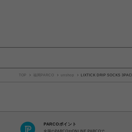
TOP
福岡PARCO
unshop
LIXTICK DRIP SOCKS 3PA
PARCOポイント
全国のPARCOやONLINE PARCOで