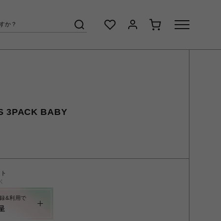
KS 3PACK BABY
ント
く
録&利用で
呈