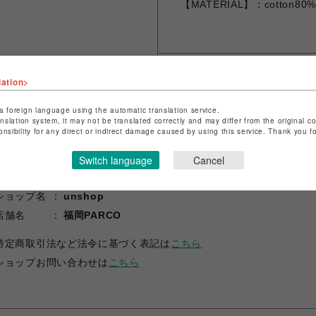
【MATERIAL】：cotton80%,p
lation>
シェアする
a foreign language using the automatic translation service.
anslation system, it may not be translated correctly and may differ from the original c
onsibility for any direct or indirect damage caused by using this service. Thank you 
Switch language
Cancel
ショップ名
unshop
店舗名
福岡PARCO
特定商取引法など法令に基づく表記は
こちら
ショップお問い合わせは
こちら