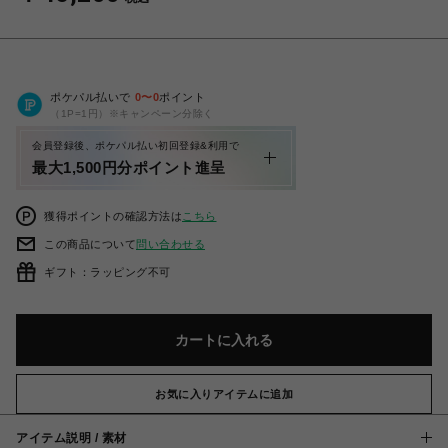
ポケパル払いで
0
〜
0
ポイント
（1P=1円）※キャンペーン分除く
会員登録後、ポケパル払い初回登録&利用で
最大1,500円分ポイント進呈
獲得ポイントの確認方法は
こちら
この商品について
問い合わせる
ギフト：ラッピング不可
カートに入れる
お気に入りアイテムに追加
アイテム説明 / 素材