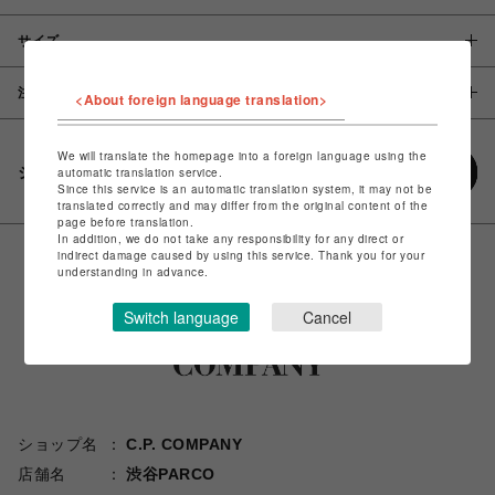
サイズ
注意事項
<About foreign language translation>
We will translate the homepage into a foreign language using the
シェアする
automatic translation service.
Since this service is an automatic translation system, it may not be
translated correctly and may differ from the original content of the
page before translation.
In addition, we do not take any responsibility for any direct or
indirect damage caused by using this service. Thank you for your
understanding in advance.
Switch language
Cancel
ショップ名
C.P. COMPANY
店舗名
渋谷PARCO