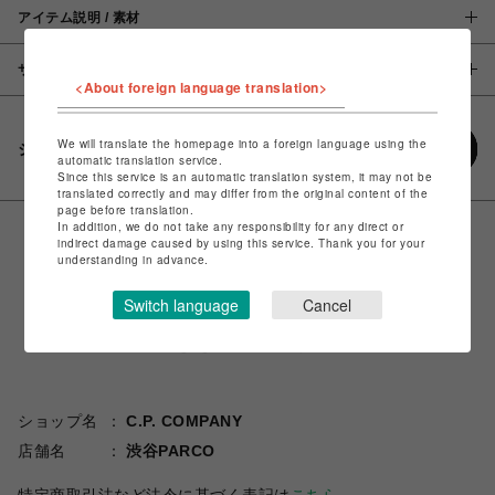
アイテム説明 / 素材
サイズ
<About foreign language translation>
We will translate the homepage into a foreign language using the
シェアする
automatic translation service.
Since this service is an automatic translation system, it may not be
translated correctly and may differ from the original content of the
page before translation.
In addition, we do not take any responsibility for any direct or
indirect damage caused by using this service. Thank you for your
understanding in advance.
Switch language
Cancel
ショップ名
C.P. COMPANY
店舗名
渋谷PARCO