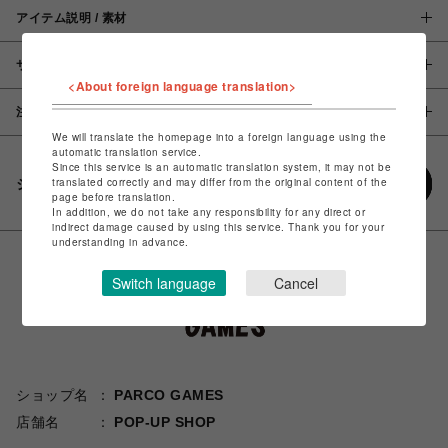
アイテム説明 / 素材
サイズ
<About foreign language translation>
注意事項
We will translate the homepage into a foreign language using the
automatic translation service.
Since this service is an automatic translation system, it may not be
translated correctly and may differ from the original content of the
シェアする
page before translation.
In addition, we do not take any responsibility for any direct or
indirect damage caused by using this service. Thank you for your
understanding in advance.
Switch language
Cancel
ショップ名
PARCO GAMES
店舗名
POP-UP SHOP