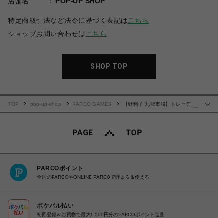
店舗名
POP-UP SHOP
特定商取引法など法令に基づく表記は
こちら
ショップお問い合わせは
こちら
SHOP TOP
TOP
pop-up-shop
PARCO GAMES
【野狗子 九龍市場】トレーディ
…
ングマグネット(全11種ランダム)
PARCOポイント
全国のPARCOやONLINE PARCOで貯まる＆使える
ポケパル払い
初回登録＆お買物で最大1,500円分のPARCOポイント進呈