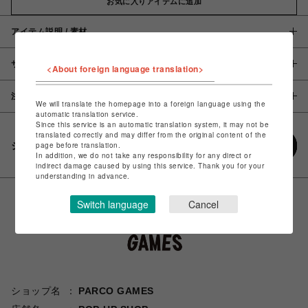
お気に入りアイテムに追加
アイテム説明 / 素材
サイズ
<About foreign language translation>
注意事項
We will translate the homepage into a foreign language using the
automatic translation service.
Since this service is an automatic translation system, it may not be
translated correctly and may differ from the original content of the
シェアする
page before translation.
In addition, we do not take any responsibility for any direct or
indirect damage caused by using this service. Thank you for your
understanding in advance.
Switch language
Cancel
ショップ名
PARCO GAMES