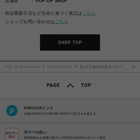
店舗名
POP-UP SHOP
特定商取引法など法令に基づく表記は
こちら
ショップお問い合わせは
こちら
SHOP TOP
TOP
pop-up-shop
PARCO GAMES
【メグとばけもの】キービジュ
…
アルアート アクリルブロック
PARCOポイント
全国のPARCOやONLINE PARCOで貯まる＆使える
ポケパル払い
初回登録＆お買物で最大1,500円分のPARCOポイント進呈