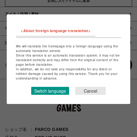
お気に入りアイテムに追加
アイテム説明 / 素材
サイズ
<About foreign language translation>
注意事項
We will translate the homepage into a foreign language using the
automatic translation service.
Since this service is an automatic translation system, it may not be
translated correctly and may differ from the original content of the
シェアする
page before translation.
In addition, we do not take any responsibility for any direct or
indirect damage caused by using this service. Thank you for your
understanding in advance.
Switch language
Cancel
ショップ名
PARCO GAMES