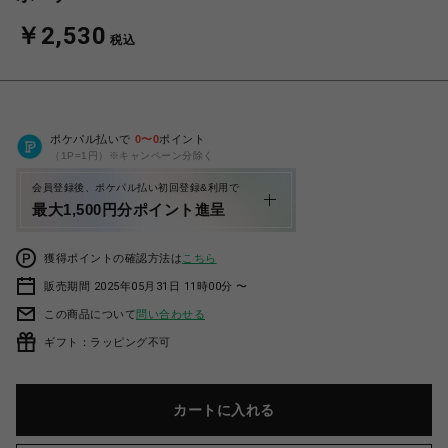
￥2,530
税込
ポケパル払いで
0
〜
0
ポイント
（1P=1円）※キャンペーン分除く
会員登録後、ポケパル払い初回登録&利用で
最大1,500円分ポイント進呈
獲得ポイントの確認方法は
こちら
販売期間 2025年05月31日 11時00分 〜
この商品について
問い合わせる
ギフト：ラッピング不可
カートに入れる