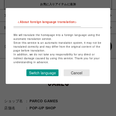
お気に入りアイテムに追加
アイテム説明 / 素材
<About foreign language translation>
注意事項
We will translate the homepage into a foreign language using the
automatic translation service.
Since this service is an automatic translation system, it may not be
シェアする
translated correctly and may differ from the original content of the
page before translation.
In addition, we do not take any responsibility for any direct or
indirect damage caused by using this service. Thank you for your
understanding in advance.
Switch language
Cancel
ショップ名
PARCO GAMES
店舗名
POP-UP SHOP