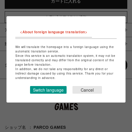
カートに入れる
お気に入りアイテムに追加
アイテム説明 / 素材
<About foreign language translation>
注意事項
We will translate the homepage into a foreign language using the
automatic translation service.
Since this service is an automatic translation system, it may not be
translated correctly and may differ from the original content of the
page before translation.
シェアする
In addition, we do not take any responsibility for any direct or
indirect damage caused by using this service. Thank you for your
understanding in advance.
Switch language
Cancel
ショップ名
PARCO GAMES