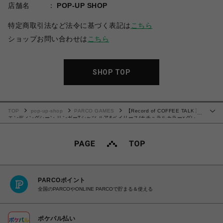
店舗名
POP-UP SHOP
特定商取引法など法令に基づく表記は
こちら
ショップお問い合わせは
こちら
SHOP TOP
TOP
pop-up-shop
PARCO GAMES
【Record of COFFEE TALK】
…
エンディングシーン リンガーTシャツ ルア&ベイリース(ナチュラルカラー×グレ
ー)
PARCOポイント
全国のPARCOやONLINE PARCOで貯まる＆使える
ポケパル払い