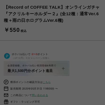
【Record of COFFEE TALK】オンラインガチャ
『アクリルキーホルダー２』(全12種：通常Ver.6
種＋雨の日ホログラムVer.6種)
￥550
税込
ポケパル払いで
0
〜
0
ポイント
（1P=1円）※キャンペーン分除く
会員登録後、ポケパル払い初回登録&利用で
最大1,500円分ポイント進呈
獲得ポイントの確認方法は
こちら
販売期間 2025年05月31日 11時00分 〜
この商品について
問い合わせる
ギフト：ラッピング不可