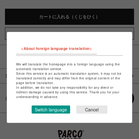
カートに入れる（くじをひく）
お気に入りアイテムに追加
<About foreign language translation>
決済完了までは在庫引当がされないため「購入時に売切とな
る場合がございます」
We will translate the homepage into a foreign language using the
automatic translation service.
Since this service is an automatic translation system, it may not be
アイテム説明 / 素材
translated correctly and may differ from the original content of the
page before translation.
In addition, we do not take any responsibility for any direct or
indirect damage caused by using this service. Thank you for your
understanding in advance.
シェアする
Switch language
Cancel