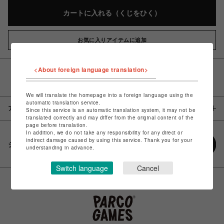
カートに入れる（くじをひく）
お気に入りアイテムに追加
<About foreign language translation>
決済完了までは在庫引当がされないため「購入時に売切とな
る場合がございます」
We will translate the homepage into a foreign language using the
automatic translation service.
アイテム説明 / 素材
Since this service is an automatic translation system, it may not be
translated correctly and may differ from the original content of the
page before translation.
In addition, we do not take any responsibility for any direct or
indirect damage caused by using this service. Thank you for your
シェアする
understanding in advance.
Switch language
Cancel