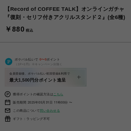
【Record of COFFEE TALK】オンラインガチャ
『復刻・セリフ付きアクリルスタンド２』(全6種)
￥880
税込
ポケパル払いで
0
〜
0
ポイント
（1P=1円）※キャンペーン分除く
会員登録後、ポケパル払い初回登録&利用で
最大1,500円分ポイント進呈
獲得ポイントの確認方法は
こちら
販売期間 2025年05月31日 11時00分 〜
この商品について
問い合わせる
ギフト：ラッピング不可