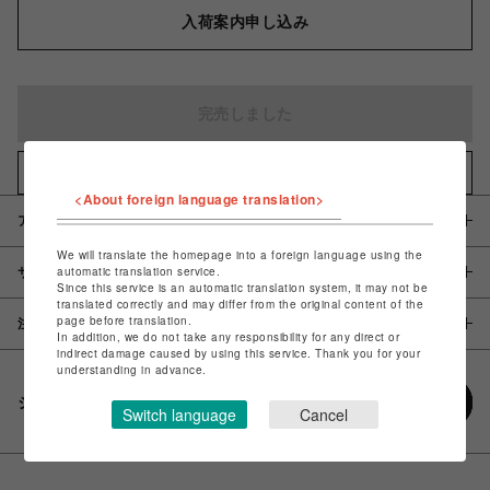
入荷案内申し込み
完売しました
お気に入りアイテムに追加
<About foreign language translation>
アイテム説明 / 素材
We will translate the homepage into a foreign language using the
automatic translation service.
サイズ
Since this service is an automatic translation system, it may not be
translated correctly and may differ from the original content of the
page before translation.
注意事項
In addition, we do not take any responsibility for any direct or
indirect damage caused by using this service. Thank you for your
understanding in advance.
シェアする
Switch language
Cancel