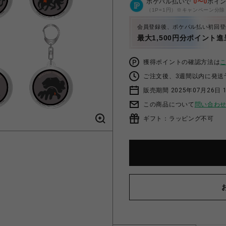
ポケパル払いで
0
〜
0
ポイ
（1P=1円）※キャンペーン分除
会員登録後、ポケパル払い初回登
最大1,500円分ポイント進
獲得ポイントの確認方法は
ご注文後、3週間以内に発送
販売期間 2025年07月26日 1
この商品について
問い合わ
ギフト：ラッピング不可