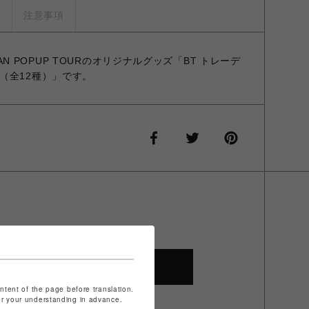
ズ
注意事項
JAPAN POPUP TOURのオリジナルグッズ「BT トレーデ
（全12種）」です。
SHOP TOP
ontent of the page before translation.
for your understanding in advance.