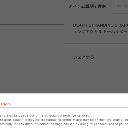
アイテム説明 / 素材
サイ
DEATH STRANDING 2 
ィングアクリルキーホルダー
シェアする
ショップ名
PARCO GAMES
lation>
店舗名
POP-UP SHOP
a foreign language using the automatic translation service.
特定商取引法など法令に基づく表記は
こちら
anslation system, it may not be translated correctly and may differ from the original c
ショップお問い合わせは
こちら
onsibility for any direct or indirect damage caused by using this service. Thank you 