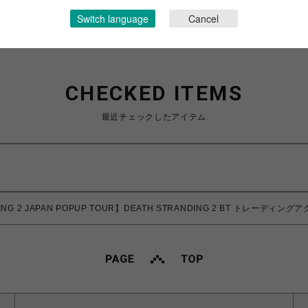
Switch language
Cancel
CHECKED ITEMS
最近チェックしたアイテム
DING 2 JAPAN POPUP TOUR】DEATH STRANDING 2 BT トレ