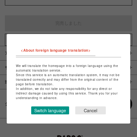
完売しました
お気に入りアイテムに追加
<About foreign language translation>
アイテム説明 / 素材
We will translate the homepage into a foreign language using the
サイズ
automatic translation service.
Since this service is an automatic translation system, it may not be
translated correctly and may differ from the original content of the
注意事項
page before translation.
In addition, we do not take any responsibility for any direct or
indirect damage caused by using this service. Thank you for your
understanding in advance.
シェアする
Switch language
Cancel