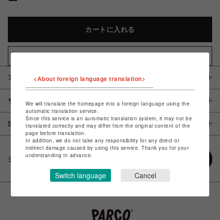
カートに入れる
お気に入りアイテムに追加
<About foreign language translation>
アイテム説明 / 素材
サイズ
We will translate the homepage into a foreign language using the
automatic translation service.
Since this service is an automatic translation system, it may not be
注意事項
translated correctly and may differ from the original content of the
page before translation.
In addition, we do not take any responsibility for any direct or
indirect damage caused by using this service. Thank you for your
understanding in advance.
シェアする
Switch language
Cancel